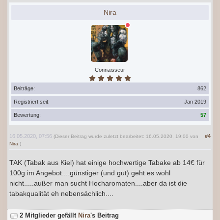
Nira
Connaisseur
Beiträge:
862
Registriert seit:
Jan 2019
Bewertung:
57
16.05.2020, 07:56
#4
(Dieser Beitrag wurde zuletzt bearbeitet: 16.05.2020, 19:00 von
Nira
.)
TAK (Tabak aus Kiel) hat einige hochwertige Tabake ab 14€ für
100g im Angebot....günstiger (und gut) geht es wohl
nicht.....außer man sucht Hocharomaten....aber da ist die
tabakqualität eh nebensächlich....
2 Mitglieder gefällt
Nira
's Beitrag