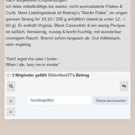
nach subjektiven Empfehlungen.
Ich liebe mittelkräftige bis starke, nicht aromatisierte Flakes &
Curls. Mein Lieblingstabak ist Rattray's "Marlin Flake", im urigen
ganzen Strang für 19,10 / 100 g erhältlich (damit ja unter 12.- /
50 g). Er enthält Virginia, Black Cavendish & ein wenig Perique,
ist süßlich, feinwürzig, nussig & leicht fruchtig, mit wunderbar
cremigem Rauch. Brennt schön langsam ab. Gut mittelstark,
sehr ergiebig.
"Don't regret the rules I broke -
When I die, bury me in smoke"
3 Mitglieder gefällt
OldscHool77
's Beitrag