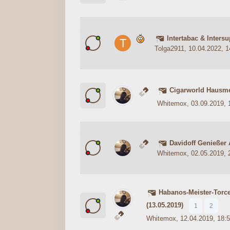
Intertabac & Inters
0 Bewertung(en) - 0 von 5 durc
1
2
3
4
5
Tolga2911
, 10.04.2022, 1
Cigarworld Hausm
0 Bewertung(en) - 0 von 5 durc
1
2
3
4
5
Whitemox
, 03.09.2019, 
Davidoff Genießer 
2 Bewertung(en) - 3 von 5
1
2
3
4
5
Whitemox
, 02.05.2019, 
Habanos-Meister-Torc
0 Bewertung(en) - 0 von 5 durc
1
2
3
4
5
(13.05.2019)
1
2
Whitemox
, 12.04.2019, 18: