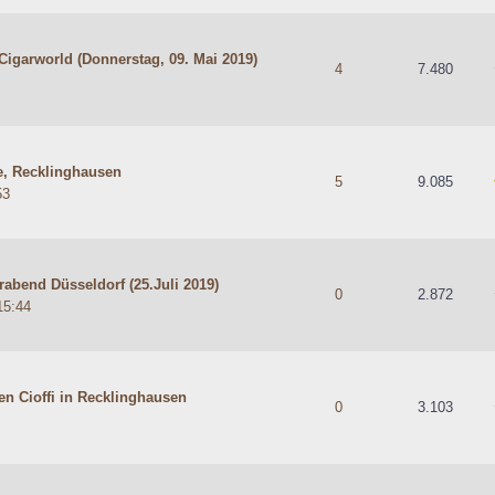
Cigarworld (Donnerstag, 09. Mai 2019)
hschnittlich
4
7.480
e, Recklinghausen
5 durchschnittlich
5
9.085
53
abend Düsseldorf (25.Juli 2019)
hschnittlich
0
2.872
15:44
ren Cioffi in Recklinghausen
hschnittlich
0
3.103