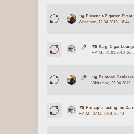
Plasencia Zigarren Event 
0 Bewertung(en) - 0 von 5 durc
1
2
3
4
5
Whitemox
, 12.04.2019, 18:44
Kargl Cigar Loung
1 Bewertung(en) - 4 von 
1
2
3
4
5
F.A.M.
, 31.01.2019, 23:
Balmoral Geniesser
0 Bewertung(en) - 0 von 5 durc
1
2
3
4
5
Whitemox
, 26.04.2019, 
Principle-Tasting mit Dar
0 Bewertung(en) - 0 von 5 durc
1
2
3
4
5
F.A.M.
, 07.03.2019, 23:43