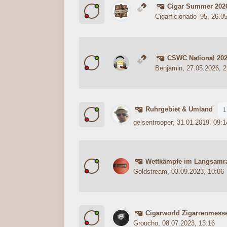
Cigar Summer 202
0 Bewertung(en) - 0 von 5 durc
1
2
3
4
5
Cigarficionado_95
, 26.0
CSWC National 20
0 Bewertung(en) - 0 von 5 durc
1
2
3
4
5
Benjamin
, 27.05.2026, 
Ruhrgebiet & Umland
1
1 Bewertung(en) - 5 von
1
2
3
4
5
gelsentrooper
, 31.01.2019, 09:1
Wettkämpfe im Langsamr
0 Bewertung(en) - 0 von 5 durc
1
2
3
4
5
Goldstream
, 03.09.2023, 10:06
Cigarworld Zigarrenmess
0 Bewertung(en) - 0 von 5 durc
1
2
3
4
5
Groucho
, 08.07.2023, 13:16