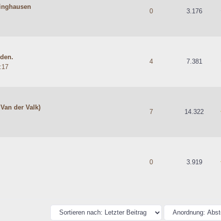
linghausen
hschnittlich
0
3.176
lden.
hschnittlich
4
7.381
:17
 Van der Valk)
 durchschnittlich
7
14.322
urchschnittlich
0
3.919