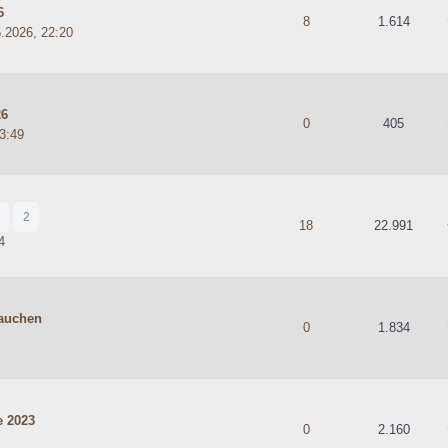
6
hschnittlich
8
1.614
5.2026, 22:20
26
hschnittlich
0
405
23:49
2
 5 durchschnittlich
18
22.991
4
auchen
hschnittlich
0
1.834
e 2023
hschnittlich
0
2.160