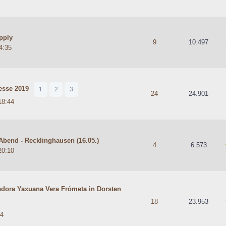
upply
hschnittlich
9
10.497
4:35
esse 2019
1
2
3
hschnittlich
24
24.901
18:44
Abend - Recklinghausen (16.05.)
 durchschnittlich
4
6.573
20:10
edora Yaxuana Vera Frómeta in Dorsten
hschnittlich
18
23.953
54