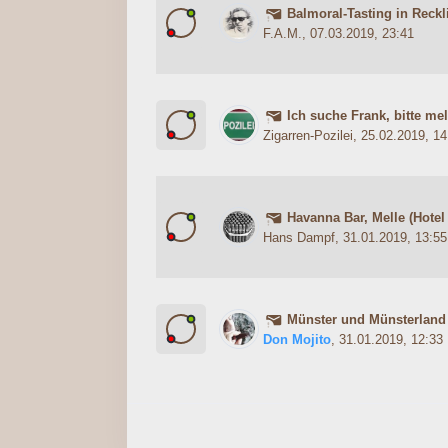
Balmoral-Tasting in Reck
0 Bewertung(en) - 0 von 5 durc
1
2
3
4
5
F.A.M.
, 07.03.2019, 23:41
Ich suche Frank, bitte me
0 Bewertung(en) - 0 von 5 durc
1
2
3
4
5
Zigarren-Pozilei
, 25.02.2019, 14
Havanna Bar, Melle (Hotel
3 Bewertung(en) - 3 von 5
1
2
3
4
5
Hans Dampf
, 31.01.2019, 13:55
Münster und Münsterland
2 Bewertung(en) - 2 von 5 d
1
2
3
4
5
Don Mojito
, 31.01.2019, 12:33