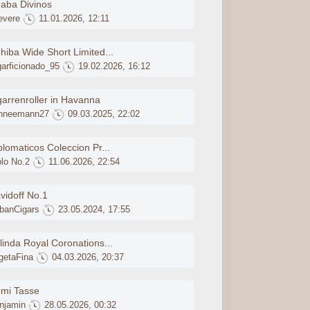
aba Divinos
evere
11.01.2026, 12:11
hiba Wide Short Limited...
garficionado_95
19.02.2026, 16:12
garrenroller in Havanna
hneemann27
09.03.2025, 22:02
plomaticos Coleccion Pr...
plo No.2
11.06.2026, 22:54
vidoff No.1
banCigars
23.05.2024, 17:55
linda Royal Coronations...
getaFina
04.03.2026, 20:37
mi Tasse
njamin
28.05.2026, 00:32