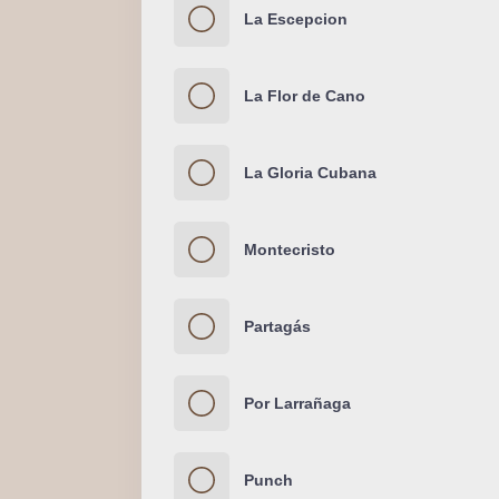
La Escepcion
La Flor de Cano
La Gloria Cubana
Montecristo
Partagás
Por Larrañaga
Punch