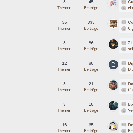
8
45
Cu
Themen
Beiträge
ch
35
333
Co
Themen
Beiträge
Ci
8
86
Zi
Themen
Beiträge
sc
12
88
Di
Themen
Beiträge
Di
3
21
Da
Themen
Beiträge
Cu
3
18
Be
Themen
Beiträge
Ve
16
65
De
Themen
Beiträge
Be