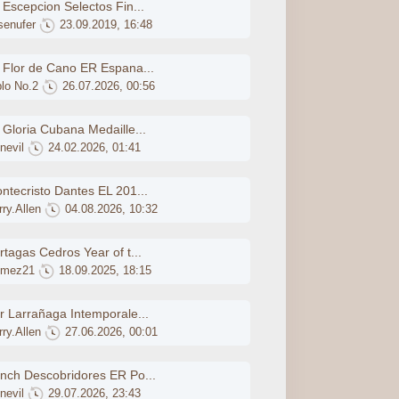
 Escepcion Selectos Fin...
senufer
23.09.2019, 16:48
 Flor de Cano ER Espana...
plo No.2
26.07.2026, 00:56
 Gloria Cubana Medaille...
nevil
24.02.2026, 01:41
ntecristo Dantes EL 201...
ry.Allen
04.08.2026, 10:32
rtagas Cedros Year of t...
mez21
18.09.2025, 18:15
r Larrañaga Intemporale...
ry.Allen
27.06.2026, 00:01
nch Descobridores ER Po...
nevil
29.07.2026, 23:43