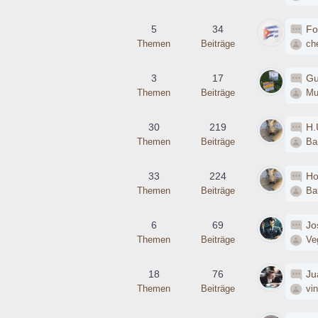
5
34
Fo
Themen
Beiträge
ch
3
17
Gu
Themen
Beiträge
Mu
30
219
H.
Themen
Beiträge
Bar
33
224
Ho
Themen
Beiträge
Bar
6
69
Jo
Themen
Beiträge
Ve
18
76
Ju
Themen
Beiträge
vi