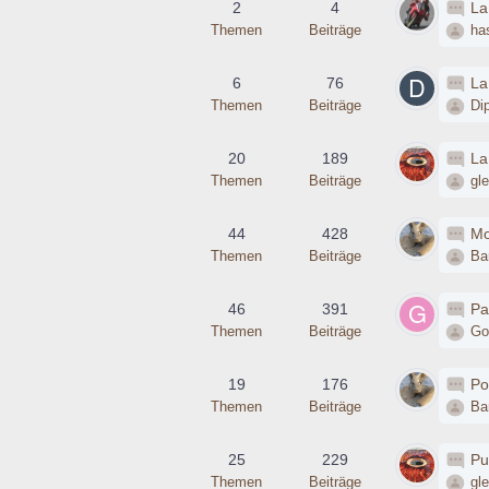
2
4
La
Themen
Beiträge
ha
6
76
La
Themen
Beiträge
Di
20
189
La
Themen
Beiträge
gle
44
428
Mo
Themen
Beiträge
Bar
46
391
Pa
Themen
Beiträge
Go
19
176
Po
Themen
Beiträge
Bar
25
229
Pu
Themen
Beiträge
gle