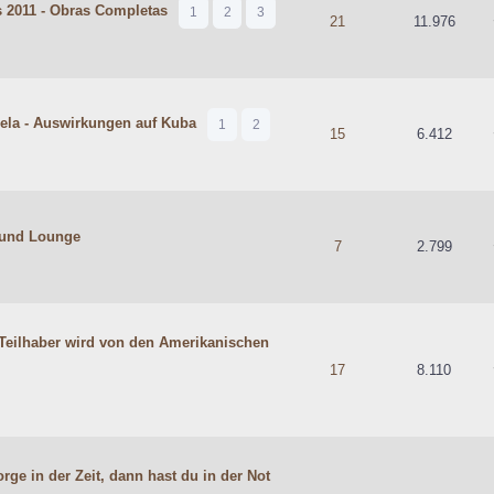
 2011 - Obras Completas
1
2
3
hschnittlich
21
11.976
uela - Auswirkungen auf Kuba
1
2
hschnittlich
15
6.412
 und Lounge
hschnittlich
7
2.799
Teilhaber wird von den Amerikanischen
hschnittlich
17
8.110
rge in der Zeit, dann hast du in der Not