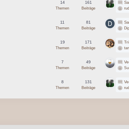
14
161
Sa
Themen
Beiträge
ru
11
81
Sa
Themen
Beiträge
Di
19
171
Tri
Themen
Beiträge
tan
7
49
Ve
Themen
Beiträge
Su
8
131
Ve
Themen
Beiträge
ru