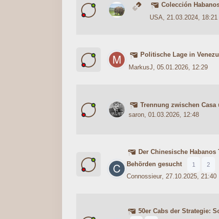
Colección Habanos
0 Bewertung(en) - 0 von 5 durc
1
2
3
4
5
USA
, 21.03.2024, 18:21
Politische Lage in Venez
0 Bewertung(en) - 0 von 5 durc
1
2
3
4
5
MarkusJ
, 05.01.2026, 12:29
Trennung zwischen Casa
0 Bewertung(en) - 0 von 5 durc
1
2
3
4
5
saron
, 01.03.2026, 12:48
Der Chinesische Habanos 
0 Bewertung(en) - 0 von 5 durc
1
2
3
4
5
Behörden gesucht
1
2
Connossieur
, 27.10.2025, 21:40
50er Cabs der Strategie: So