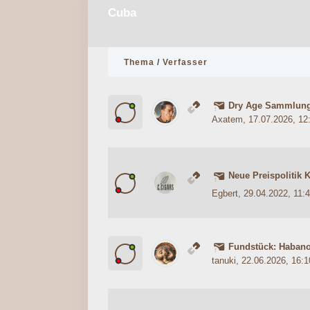
Cuba
Thema
/
Verfasser
Dry Age Sammlun
0 Bewertung(en) - 0 von 5 durc
1
2
3
4
5
Axatem
, 17.07.2026, 12
Neue Preispolitik 
0 Bewertung(en) - 0 von 5 durc
1
2
3
4
5
Egbert
, 29.04.2022, 11:
Fundstück: Habano
0 Bewertung(en) - 0 von 5 durc
1
2
3
4
5
tanuki
, 22.06.2026, 16:1