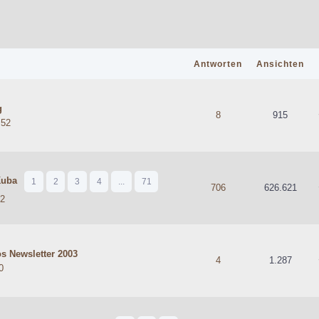
Antworten
Ansichten
g
hschnittlich
8
915
:52
Kuba
1
2
3
4
...
71
hschnittlich
706
626.621
42
s Newsletter 2003
hschnittlich
4
1.287
0