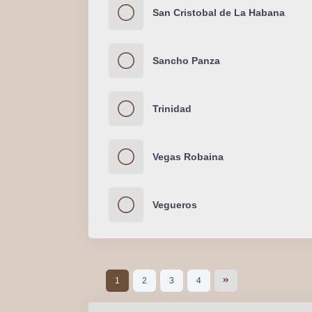
San Cristobal de La Habana
Sancho Panza
Trinidad
Vegas Robaina
Vegueros
1
2
3
4