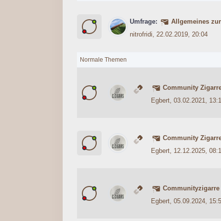
Umfrage:
Allgemeines zu
0 Bewertung(en) - 0 von 5 durc
1
2
3
4
5
nitrofridi
, 22.02.2019, 20:04
Normale Themen
Community Zigarre
1 Bewertung(en) - 4 von 
1
2
3
4
5
Egbert
, 03.02.2021, 13:
Community Zigarre
0 Bewertung(en) - 0 von 5 durc
1
2
3
4
5
Egbert
, 12.12.2025, 08:
Communityzigarre
0 Bewertung(en) - 0 von 5 durc
1
2
3
4
5
Egbert
, 05.09.2024, 15: