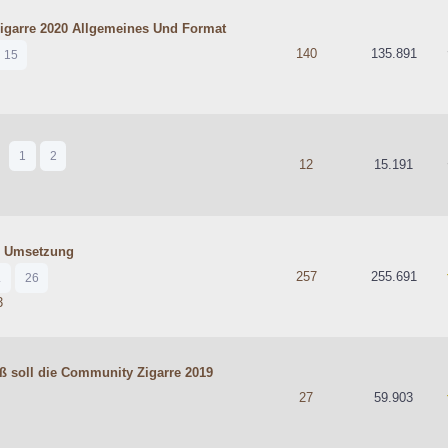
garre 2020 Allgemeines Und Format
hschnittlich
140
135.891
15
1
2
hschnittlich
12
15.191
e Umsetzung
5 durchschnittlich
257
255.691
.
26
3
 soll die Community Zigarre 2019
rchschnittlich
27
59.903