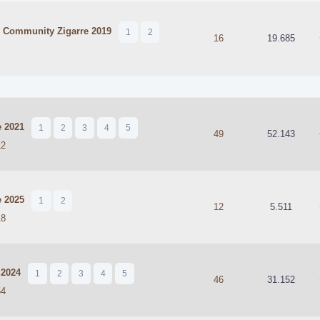
r Community Zigarre 2019
1
2
hschnittlich
16
19.685
 2021
1
2
3
4
5
5 durchschnittlich
49
52.143
12
 2025
1
2
hschnittlich
12
5.511
18
 2024
1
2
3
4
5
hschnittlich
46
31.152
54