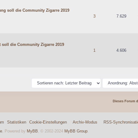
ng soll die Community Zigarre 2019
hschnittlich
3
7.629
 soll die Community Zigarre 2019
hschnittlich
1
4.606
Dieses Forum 
um
Statistiken
Cookie-Einstellungen
Archiv-Modus
RSS-Synchronisati
e
, Powered by
MyBB
, © 2002-2024
MyBB Group
.