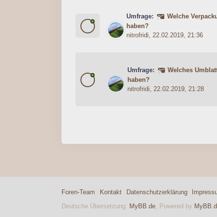
Umfrage:
Welche Verpacku
0 Bewertung(en) - 0 von 5 durc
1
2
3
4
5
haben?
nitrofridi
, 22.02.2019, 21:36
Umfrage:
Welches Umblatt
0 Bewertung(en) - 0 von 5 durc
1
2
3
4
5
haben?
nitrofridi
, 22.02.2019, 21:28
Foren-Team
Kontakt
Datenschutzerklärung
Impress
Deutsche Übersetzung:
MyBB.de
, Powered by
MyBB.d