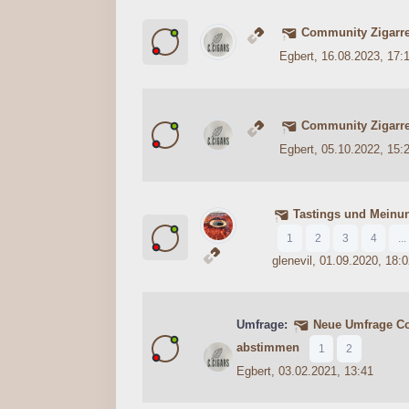
Community Zigarre
0 Bewertung(en) - 0 von 5 durc
1
2
3
4
5
Egbert
, 16.08.2023, 17:
Community Zigarre
0 Bewertung(en) - 0 von 5 durc
1
2
3
4
5
Egbert
, 05.10.2022, 15:
Tastings und Meinu
0 Bewertung(en) - 0 von 5 durc
1
2
3
4
5
1
2
3
4
...
glenevil
, 01.09.2020, 18:0
Umfrage:
Neue Umfrage Com
0 Bewertung(en) - 0 von 5 durc
1
2
3
4
5
abstimmen
1
2
Egbert
, 03.02.2021, 13:41