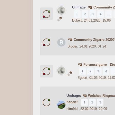
Umfrage:
Community Zi
0 Bewertung(en) - 0 von 5 durc
1
2
3
4
5
1
2
3
4
...
Egbert
, 24.01.2020, 15:06
Community Zigarre 2020?
0 Bewertung(en) - 0 von 5 durc
1
2
3
4
5
Broder
, 24.01.2020, 01:24
Forumszigarre - Di
1 Bewertung(en) - 4 von 
1
2
3
4
5
1
2
3
4
..
Egbert
, 01.03.2019, 11:0
Umfrage:
Welches Ringmaß
1 Bewertung(en) - 1 von 5 du
1
2
3
4
5
haben?
1
2
3
nitrofridi
, 22.02.2019, 20:09