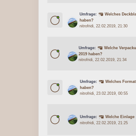
Umfrage:
Welches Deckbla
0 Bewertung(en) - 0 von 5 durc
1
2
3
4
5
haben?
nitrofridi
, 22.02.2019, 21:30
Umfrage:
Welche Verpacku
0 Bewertung(en) - 0 von 5 durc
1
2
3
4
5
2019 haben?
nitrofridi
, 22.02.2019, 21:34
Umfrage:
Welches Format 
0 Bewertung(en) - 0 von 5 durc
1
2
3
4
5
haben?
nitrofridi
, 23.02.2019, 00:55
Umfrage:
Welche Einlage 
0 Bewertung(en) - 0 von 5 durc
1
2
3
4
5
nitrofridi
, 22.02.2019, 21:25