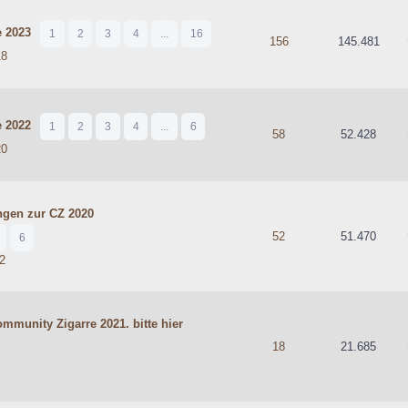
 2023
1
2
3
4
...
16
hschnittlich
156
145.481
18
 2022
1
2
3
4
...
6
hschnittlich
58
52.428
20
ngen zur CZ 2020
hschnittlich
52
51.470
6
2
munity Zigarre 2021. bitte hier
hschnittlich
18
21.685